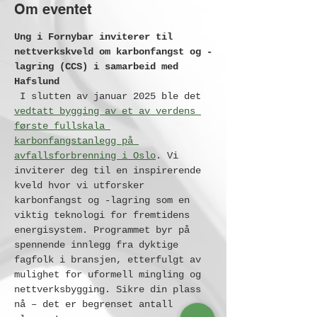
Om eventet
Ung i Fornybar inviterer til 
nettverkskveld om karbonfangst og -
lagring (CCS) i samarbeid med 
Hafslund 
 I slutten av januar 2025 ble det 
vedtatt bygging av et av verdens 
første fullskala 
karbonfangstanlegg på 
avfallsforbrenning i Oslo
. Vi 
inviterer deg til en inspirerende 
kveld hvor vi utforsker 
karbonfangst og -lagring som en 
viktig teknologi for fremtidens 
energisystem. Programmet byr på 
spennende innlegg fra dyktige 
fagfolk i bransjen, etterfulgt av 
mulighet for uformell mingling og 
nettverksbygging. Sikre din plass 
nå – det er begrenset antall 