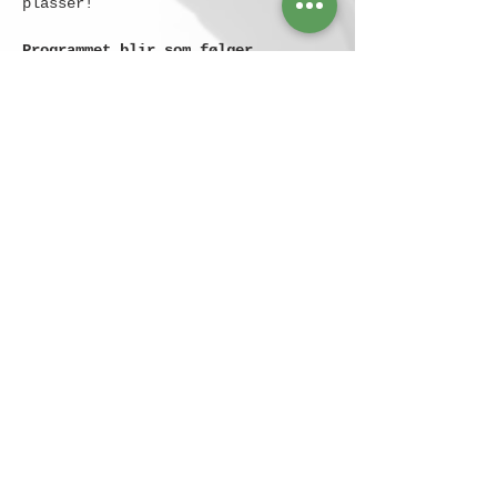
plasser!
Programmet blir som følger
Velkommen fra Ung i Fornybar 
Truls Jemtland, Leder 
kommunikasjon for fjernvarme 
og -kjøling, 
avfallsforbrenning og 
karbonfangst i Hafslund
Ingvild Emilie Solnes, 
Prosessingeniør i Hafslund
Les mer
Del dette eventet