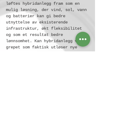
løftes hybridanlegg fram som en 
mulig løsning, der vind, sol, vann 
og batterier kan gi bedre 
utnyttelse av eksisterende 
infrastruktur, økt fleksibilitet 
og som et resultat bedre 
lønnsomhet. Kan hybridanlegg være 
grepet som faktisk utløser nye 
nordiske fornybarinvesteringer?
Denne problemstillingen tar vi ned 
i praksis torsdag 12. februar. Da 
får vi blant annet høre fra Beate 
Norheim om hvordan 
Cloudberry
 ser 
på samspillet mellom ulike 
teknologier og effekten på 
prosjektlønnsomhet, fra Sina Sayan 
fra 
Equinor
 som vil dele innsikt 
fra hybridanlegget Serra…
Les mer