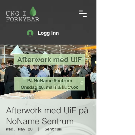
Logg Inn
Afterwork med UiF på
NoName Sentrum
Wed, May 28
  |  
Sentrum