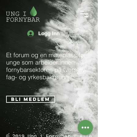
Logg Inn
Et forum og en møteplass for
unge som arbeider innen
fornybarsektoren på tvers av
fag- og yrkesbakgrunn
BLI MEDLEM
© 2019 Ung i Fornybar | Alle